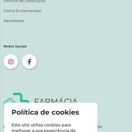
Política de Devolução
Como Encomendar
Newsletter
Redes Sociais
Política de cookies
Este site utiliza cookies para
NIPC:
507 590 490 | Farmácias Tarige Unipessoal Lda
melhorar a sua experiência de