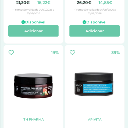
21,30€
16,22€
26,20€
14,85€
*Promoção válida de 01/07/2026 a
*Promoção válida de 01/08/2026 a
31/07/2026
31/08/2026
Disponível
Disponível
Adicionar
Adicionar
19%
39%
TH PHARMA
APIVITA