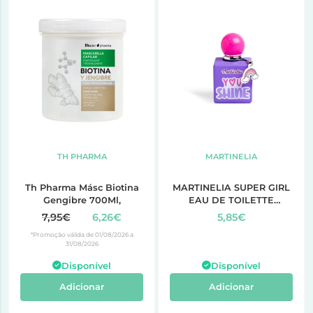
TH PHARMA
MARTINELIA
Th Pharma Másc Biotina
MARTINELIA SUPER GIRL
Gengibre 700Ml,
EAU DE TOILETTE
PURPLE 50 ml
7,95€
6,26€
5,85€
*Promoção válida de 01/08/2026 a
31/08/2026
Disponível
Disponível
Adicionar
Adicionar