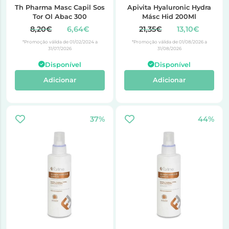
Th Pharma Masc Capil Sos
Apivita Hyaluronic Hydra
Tor Ol Abac 300
Másc Hid 200Ml
8,20€
6,64€
21,35€
13,10€
*Promoção válida de 01/02/2024 a
*Promoção válida de 01/08/2026 a
31/07/2026
31/08/2026
Disponível
Disponível
Adicionar
Adicionar
37%
44%