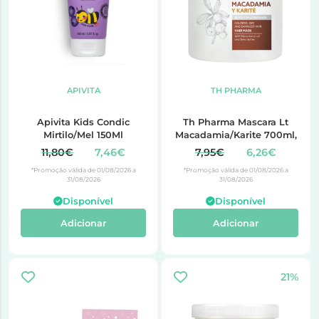
APIVITA
TH PHARMA
Apivita Kids Condic
Th Pharma Mascara Lt
Mirtilo/Mel 150Ml
Macadamia/Karite 700ml,
11,80€
7,46€
7,95€
6,26€
*Promoção válida de 01/08/2026 a
*Promoção válida de 01/08/2026 a
31/08/2026
31/08/2026
Disponível
Disponível
Adicionar
Adicionar
21%