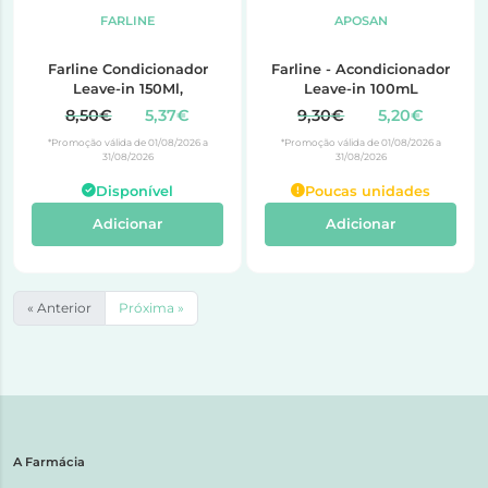
FARLINE
APOSAN
Farline Condicionador
Farline - Acondicionador
Leave-in 150Ml,
Leave-in 100mL
8,50€
5,37€
9,30€
5,20€
*Promoção válida de 01/08/2026 a
*Promoção válida de 01/08/2026 a
31/08/2026
31/08/2026
Disponível
Poucas unidades
Adicionar
Adicionar
« Anterior
Próxima »
A Farmácia