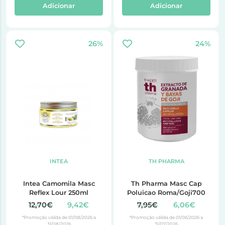
Adicionar
Adicionar
26%
24%
INTEA
TH PHARMA
Intea Camomila Masc
Th Pharma Masc Cap
Reflex Lour 250ml
Poluicao Roma/Goji700
12,70€
9,42€
7,95€
6,06€
*Promoção válida de 01/08/2026 a
*Promoção válida de 01/06/2026 a
31/08/2026
31/07/2026