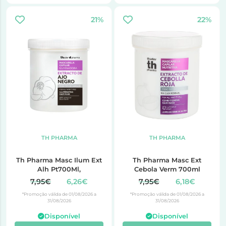
21%
22%
TH PHARMA
TH PHARMA
Th Pharma Masc Ilum Ext
Th Pharma Masc Ext
Alh Pt700Ml,
Cebola Verm 700ml
7,95€
6,26€
7,95€
6,18€
*Promoção válida de 01/08/2026 a
*Promoção válida de 01/08/2026 a
31/08/2026
31/08/2026
Disponível
Disponível