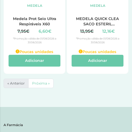
MEDELA
MEDELA
Medela Prot Seio Ultra
MEDELA QUICK CLEA
Respiráveis X60
SACO ESTERIL
MICROOND X 5
7,95€
6,60€
13,95€
12,16€
*Promoção válida de 01/08/2026 a
*Promoção válida de 01/08/2026 a
31/08/2026
31/08/2026
Poucas unidades
Poucas unidades
Adicionar
Adicionar
« Anterior
Próxima »
A Farmácia