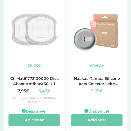
CHICCO
HAAKAA
Ch.Mat61773100000 Disc
Haakaa-Tampa Silicone
Absor AntibacX60, x 1
para Colector Leite
(MHK053)
7,95€
5,47€
9,35€
*Promoção válida de 01/08/2026 a
31/08/2026
Disponível
Disponível
Adicionar
Adicionar