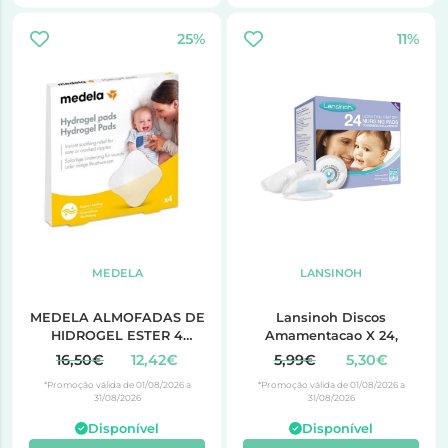
25%
11%
MEDELA
LANSINOH
MEDELA ALMOFADAS DE
Lansinoh Discos
HIDROGEL ESTER 4
Amamentacao X 24,
UNIDADES
16,50€
12,42€
5,99€
5,30€
*Promoção válida de 01/08/2026 a
*Promoção válida de 01/08/2026 a
31/08/2026
31/08/2026
Disponível
Disponível