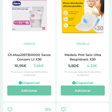
CHICCO
MEDELA
Ch.Maa2257300000 Sacos
Medela Prot Seio Ultra
Conserv Lt X30
Respiráveis X30
10,95€
7,66€
5,80€
4,32€
*Promoção válida de 01/08/2026 a
*Promoção válida de 01/08/2026 a
31/08/2026
31/08/2026
Disponível
Disponível
Adicionar
Adicionar
31%