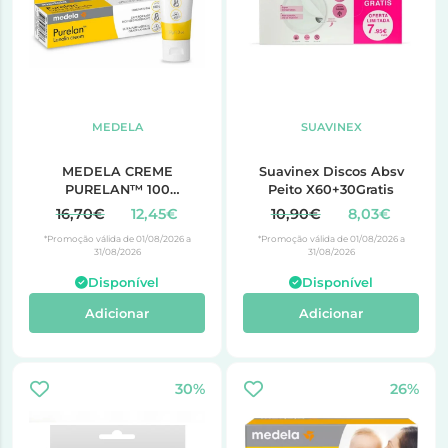
MEDELA
SUAVINEX
MEDELA CREME
Suavinex Discos Absv
PURELAN™ 100
Peito X60+30Gratis
LANOLINA 37 G
16,70€
12,45€
10,90€
8,03€
*Promoção válida de 01/08/2026 a
*Promoção válida de 01/08/2026 a
31/08/2026
31/08/2026
Disponível
Disponível
Adicionar
Adicionar
30%
26%