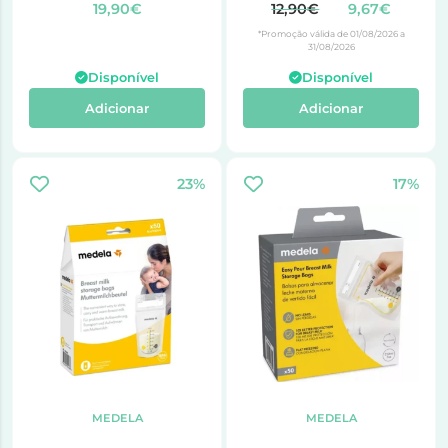
TAMANHO S 2 UNIDADES
19,90€
12,90€
9,67€
*Promoção válida de 01/08/2026 a
31/08/2026
Disponível
Disponível
Adicionar
Adicionar
23%
17%
MEDELA
MEDELA