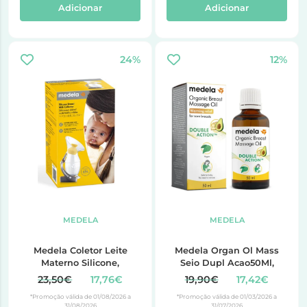
Adicionar
Adicionar
24%
12%
MEDELA
MEDELA
Medela Coletor Leite
Medela Organ Ol Mass
Materno Silicone,
Seio Dupl Acao50Ml,
23,50€
17,76€
19,90€
17,42€
*Promoção válida de 01/08/2026 a
*Promoção válida de 01/03/2026 a
31/08/2026
31/07/2026