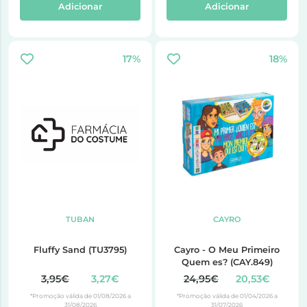
Adicionar
Adicionar
17%
18%
TUBAN
CAYRO
Fluffy Sand (TU3795)
Cayro - O Meu Primeiro
Quem es? (CAY.849)
3,95€
3,27€
24,95€
20,53€
*Promoção válida de 01/08/2026 a
*Promoção válida de 01/04/2026 a
31/08/2026
31/07/2026