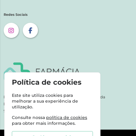
Redes Sociais
Política de cookies
Este site utiliza cookies para
NIPC:
507 590 490 | Farmácias Tarige Unipessoal Lda
melhorar a sua experiência de
Horário de Atendimento:
utilização.
9-17h dias úteis
Consulte nossa
política de cookies
para obter mais informações.