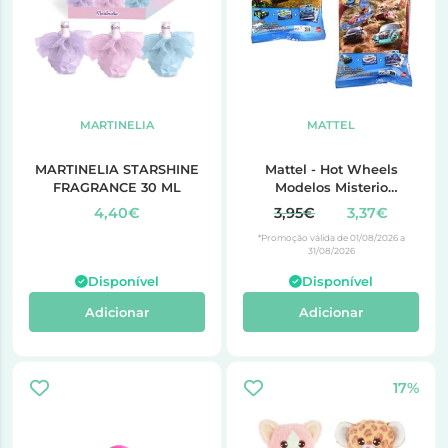
MARTINELIA
MATTEL
MARTINELIA STARSHINE
Mattel - Hot Wheels
FRAGRANCE 30 ML
Modelos Misterio
(MT.R9105)
4,40€
3,95€
3,37€
*Promoção válida de 01/08/2026 a
31/08/2026
Disponível
Disponível
Adicionar
Adicionar
17%