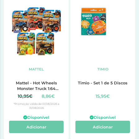
MATTEL
TIMIO
Mattel - Hot Wheels
Timio - Set 1 de 5 Discos
Monster Truck 1:64
(MT.FYJ44)
10,95€
8,86€
15,95€
*Promoção válida de 01/08/2026 a
31/08/2026
Disponível
Disponível
Adicionar
Adicionar