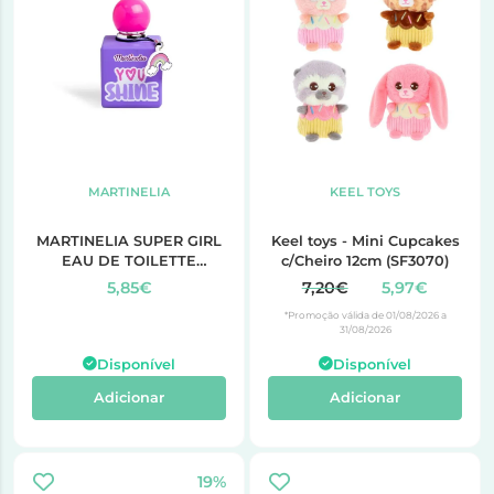
MARTINELIA
KEEL TOYS
MARTINELIA SUPER GIRL
Keel toys - Mini Cupcakes
EAU DE TOILETTE
c/Cheiro 12cm (SF3070)
PURPLE 50 ml
5,85€
7,20€
5,97€
*Promoção válida de 01/08/2026 a
31/08/2026
Disponível
Disponível
Adicionar
Adicionar
19%