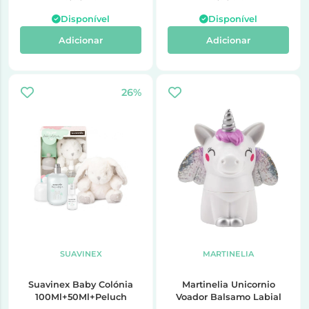
Disponível
Disponível
Adicionar
Adicionar
26%
SUAVINEX
MARTINELIA
Suavinex Baby Colónia
Martinelia Unicornio
100Ml+50Ml+Peluch
Voador Balsamo Labial