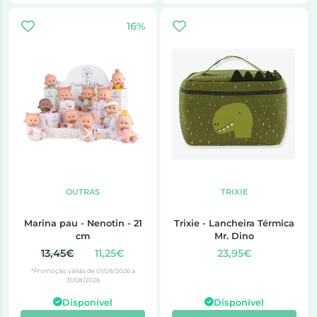
16%
OUTRAS
TRIXIE
Marina pau - Nenotin - 21
Trixie - Lancheira Térmica
cm
Mr. Dino
13,45€
11,25€
23,95€
*Promoção válida de 01/08/2026 a
31/08/2026
Disponível
Disponível