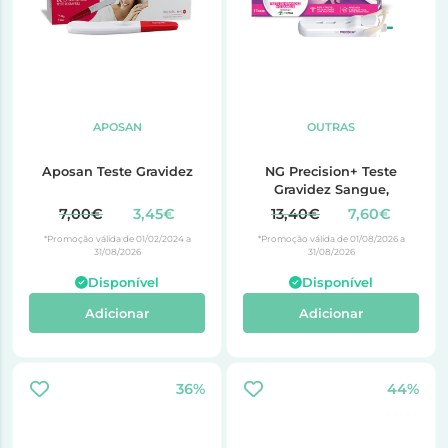
APOSAN
OUTRAS
Aposan Teste Gravidez
NG Precision+ Teste
Gravidez Sangue,
7,00€
3,45€
13,40€
7,60€
*Promoção válida de 01/02/2024 a
*Promoção válida de 01/08/2026 a
31/08/2026
31/08/2026
Disponível
Disponível
Adicionar
Adicionar
36%
44%