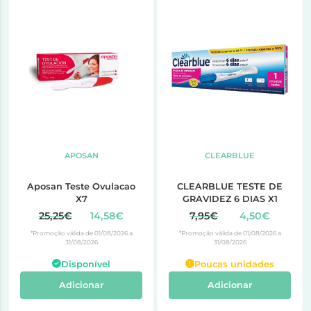
APOSAN
CLEARBLUE
Aposan Teste Ovulacao
CLEARBLUE TESTE DE
X7
GRAVIDEZ 6 DIAS X1
25,25€
14,58€
7,95€
4,50€
*Promoção válida de 01/08/2026 a
*Promoção válida de 01/08/2026 a
31/08/2026
31/08/2026
Disponível
Poucas unidades
Adicionar
Adicionar