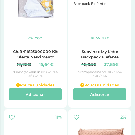
CHICCO
SUAVINEX
Ch.Bri11823000000 Kit
Suavinex My Little
Oferta Nascimento
Backpack Elefante
19,95€
15,64€
46,95€
37,85€
*Promoção válida de 01/08/2026 a
*Promoção válida de 01/09/2025 a
31/08/2026
31/07/2026
Poucas unidades
Poucas unidades
Adicionar
Adicionar
11%
2%