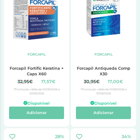
FORCAPIL
FORCAPIL
Forcapil Fortific Keratina +
Forcapil Antiqueda Comp
Caps X60
X30
32,95€
17,57€
30,95€
17,00€
*Promoção válida de 01/08/2026 a
*Promoção válida de 01/08/2026 a
31/08/2026
31/08/2026
Disponível
Disponível
Adicionar
Adicionar
28%
34%