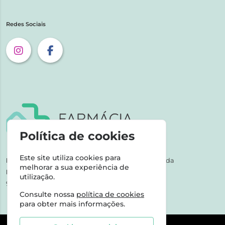
Redes Sociais
Política de cookies
Este site utiliza cookies para
NIPC:
507 590 490 | Farmácias Tarige Unipessoal Lda
melhorar a sua experiência de
Horário de Atendimento:
utilização.
9-17h dias úteis
Consulte nossa
política de cookies
para obter mais informações.