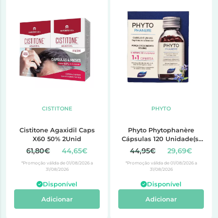
CISTITONE
PHYTO
Cistitone Agaxidil Caps
Phyto Phytophanère
X60 50% 2Unid
Cápsulas 120 Unidade(s)
com Oferta de Cápsulas
61,80€
44,65€
44,95€
29,69€
120 Unidade(s)
*Promoção válida de 01/08/2026 a
*Promoção válida de 01/08/2026 a
31/08/2026
31/08/2026
Disponível
Disponível
Adicionar
Adicionar