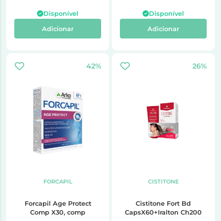
Disponível
Disponível
Adicionar
Adicionar
42%
26%
FORCAPIL
CISTITONE
Forcapil Age Protect
Cistitone Fort Bd
Comp X30, comp
CapsX60+Iralton Ch200