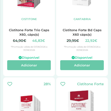
CISTITONE
CANTABRIA
Cistitone Forte Trio Caps
Cistitone Forte Bd Caps
X60, cáps(s)
X60 cáps(s)
64,90€
46,83€
29,95€
22,92€
*Promoção válida de 01/08/2026 a
*Promoção válida de 01/08/2026 a
31/08/2026
31/08/2026
Disponível
Disponível
Adicionar
Adicionar
28%
Cistitone Forte