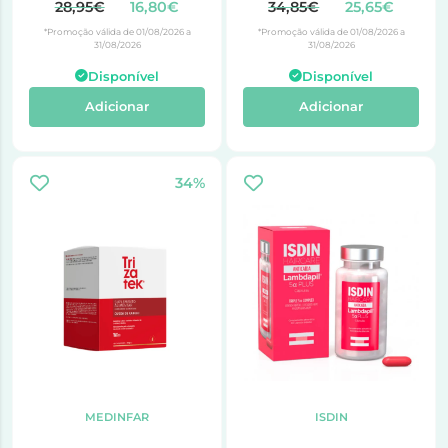
28,95€
16,80€
34,85€
25,65€
*Promoção válida de 01/08/2026 a
*Promoção válida de 01/08/2026 a
31/08/2026
31/08/2026
Disponível
Disponível
Adicionar
Adicionar
34%
MEDINFAR
ISDIN