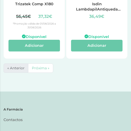
Trizatek Comp X180
Isdin
LambdapilAntiqueda
5APlus CapsX60, cáps
56,45€
37,32€
36,49€
mole
*Promoção válida de 01/08/2026 a
31/08/2026
Disponível
Disponível
Adicionar
Adicionar
« Anterior
Próxima »
A Farmácia
Contactos