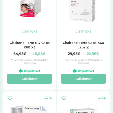
CISTITONE
CISTITONE
Cistitone Forte BD Caps
Cistitone Forte Caps X60
X60 X3
cáps(s)
64,95€
46,88€
29,95€
22,95€
*Promoção válida de 01/08/2026 a
*Promoção válida de 27/08/2024 a
31/08/2026
31/07/2026
Disponível
Disponível
Adicionar
Adicionar
47%
45%