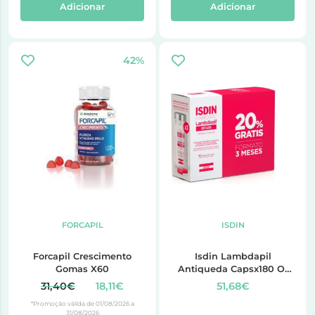
Adicionar
Adicionar
42%
FORCAPIL
ISDIN
Forcapil Crescimento
Isdin Lambdapil
Gomas X60
Antiqueda Capsx180 Of
60
31,40€
18,11€
51,68€
*Promoção válida de 01/08/2026 a
31/08/2026