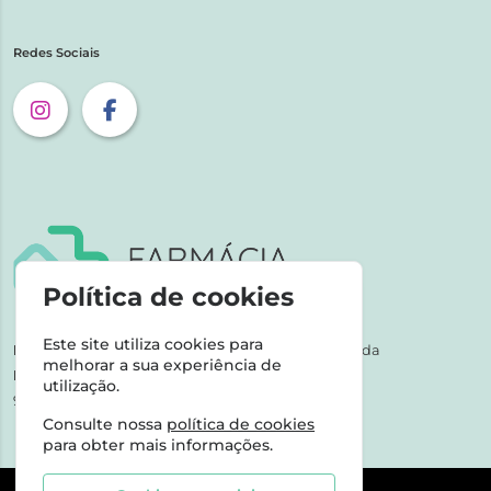
Redes Sociais
Política de cookies
Este site utiliza cookies para
NIPC:
507 590 490 | Farmácias Tarige Unipessoal Lda
melhorar a sua experiência de
Horário de Atendimento:
utilização.
9-17h dias úteis
Consulte nossa
política de cookies
para obter mais informações.