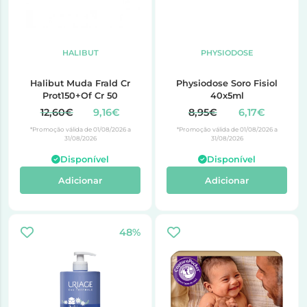
HALIBUT
PHYSIODOSE
Halibut Muda Frald Cr
Physiodose Soro Fisiol
Prot150+Of Cr 50
40x5ml
12,60€
9,16€
8,95€
6,17€
*Promoção válida de 01/08/2026 a
*Promoção válida de 01/08/2026 a
31/08/2026
31/08/2026
Disponível
Disponível
Adicionar
Adicionar
48%