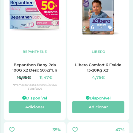
BEPANTHENE
LIBERO
Bepanthen Baby Pda
Libero Comfort 6 Fralda
100G X2 Desc 50%2ªUn
13-20Kg X21
16,95€
11,47€
4,75€
*Promoção válida de 01/08/2026 a
31/08/2026
Disponível
Disponível
Adicionar
Adicionar
35%
47%