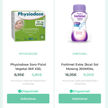
PHYSIODOSE
FORTIMEL
Physiodose Soro Fisiol
Fortimel Extra 2kcal Sol
Vegetal 5Ml X30,
Morang 200MlX4,
8,95€
5,80€
16,95€
9,00€
*Promoção válida de 01/08/2026 a
*Promoção válida de 01/08/2026 a
31/08/2026
31/08/2026
Disponível
Disponível
Adicionar
Adicionar