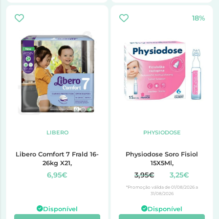
18%
LIBERO
PHYSIODOSE
Libero Comfort 7 Frald 16-
Physiodose Soro Fisiol
26kg X21,
15X5Ml,
6,95€
3,95€
3,25€
*Promoção válida de 01/08/2026 a
31/08/2026
Disponível
Disponível