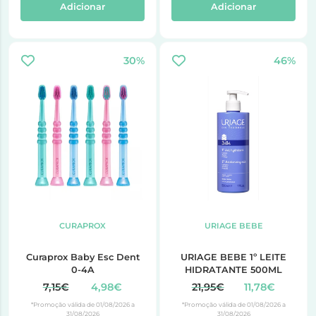
Adicionar
Adicionar
30%
46%
CURAPROX
URIAGE BEBE
Curaprox Baby Esc Dent
URIAGE BEBE 1º LEITE
0-4A
HIDRATANTE 500ML
7,15€
4,98€
21,95€
11,78€
*Promoção válida de 01/08/2026 a
*Promoção válida de 01/08/2026 a
31/08/2026
31/08/2026