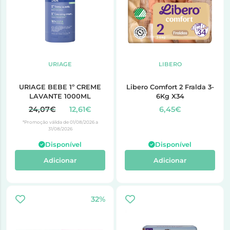
URIAGE
LIBERO
URIAGE BEBE 1º CREME
Libero Comfort 2 Fralda 3-
LAVANTE 1000ML
6Kg X34
24,07€
12,61€
6,45€
*Promoção válida de 01/08/2026 a
31/08/2026
Disponível
Disponível
Adicionar
Adicionar
32%