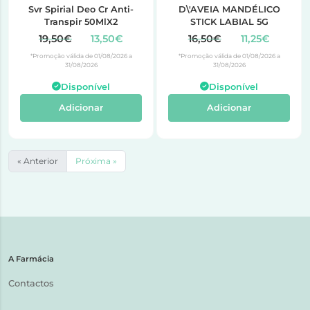
Svr Spirial Deo Cr Anti-
D\'AVEIA MANDÉLICO
Transpir 50MlX2
STICK LABIAL 5G
19,50€
13,50€
16,50€
11,25€
*Promoção válida de 01/08/2026 a
*Promoção válida de 01/08/2026 a
31/08/2026
31/08/2026
Disponível
Disponível
Adicionar
Adicionar
« Anterior
Próxima »
A Farmácia
Contactos