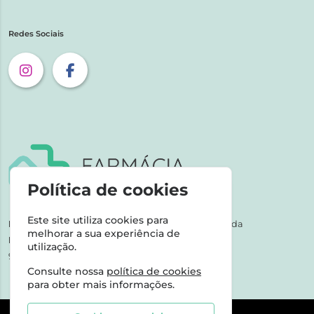
Redes Sociais
Política de cookies
Este site utiliza cookies para
NIPC:
507 590 490 | Farmácias Tarige Unipessoal Lda
melhorar a sua experiência de
Horário de Atendimento:
utilização.
9-17h dias úteis
Consulte nossa
política de cookies
para obter mais informações.