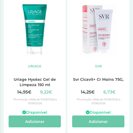
URIAGE
SVR
Uriage Hyséac Gel de
Svr Cicavit+ Cr Mains 75G,
Limpeza 150 ml
14,95€
9,22€
14,25€
6,73€
*Promoção válida de 01/08/2026 a
*Promoção válida de 01/08/2026 a
31/08/2026
31/08/2026
Disponível
Disponível
Adicionar
Adicionar