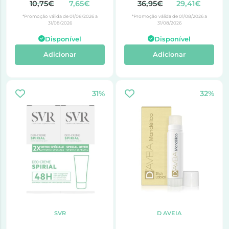
10,75€
7,65€
36,95€
29,41€
*Promoção válida de 01/08/2026 a
*Promoção válida de 01/08/2026 a
31/08/2026
31/08/2026
Disponível
Disponível
Adicionar
Adicionar
31%
32%
SVR
D AVEIA