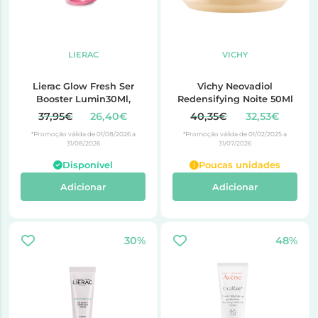
LIERAC
VICHY
Lierac Glow Fresh Ser
Vichy Neovadiol
Booster Lumin30Ml,
Redensifying Noite 50Ml
37,95€
26,40€
40,35€
32,53€
*Promoção válida de 01/08/2026 a
*Promoção válida de 01/02/2025 a
31/08/2026
31/07/2026
Disponível
Poucas unidades
Adicionar
Adicionar
30%
48%