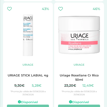
43%
46%
URIAGE
URIAGE
URIAGE STICK LABIAL 4g
Uriage Roseliane Cr Rico
50ml
9,30€
5,28€
23,20€
12,49€
*Promoção válida de 01/08/2026 a
*Promoção válida de 01/08/2026 a
31/08/2026
31/08/2026
Disponível
Disponível