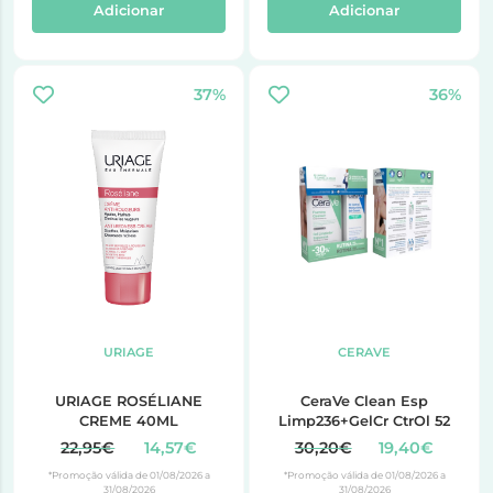
Adicionar
Adicionar
37%
36%
URIAGE
CERAVE
URIAGE ROSÉLIANE
CeraVe Clean Esp
CREME 40ML
Limp236+GelCr CtrOl 52
22,95€
14,57€
30,20€
19,40€
*Promoção válida de 01/08/2026 a
*Promoção válida de 01/08/2026 a
31/08/2026
31/08/2026