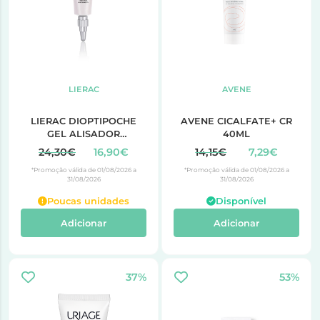
LIERAC
AVENE
LIERAC DIOPTIPOCHE
AVENE CICALFATE+ CR
GEL ALISADOR
40ML
CORRETOR DE PAPOS 15
24,30€
16,90€
14,15€
7,29€
ML
*Promoção válida de 01/08/2026 a
*Promoção válida de 01/08/2026 a
31/08/2026
31/08/2026
Poucas unidades
Disponível
Adicionar
Adicionar
37%
53%