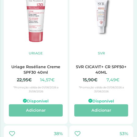
URIAGE
SVR
Uriage Roséliane Creme
SVR CICAVIT+ CR SPF50+
SPF30 40ml
40ML
22,95€
14,57€
15,90€
7,49€
*Promoção válida de 01/08/2026 a
*Promoção válida de 01/08/2026 a
31/08/2026
31/08/2026
Disponível
Disponível
Adicionar
Adicionar
38%
53%