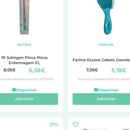
OUTRAS
FARLINE
Pt Solingen Pinca Pinca
Farline Escova Cabelo Grande
Enfermagem E1,
6,38€
5,18€
8,95€
7,95€
romoção válida de 01/04/2026 a 31/07/2026
*Promoção válida de 01/08/2026 a 31/08/
Disponível
Disponível
Adicionar
Adicionar
27%