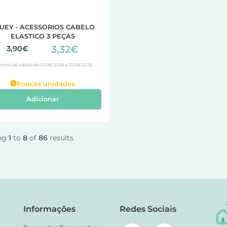
UEY - ACESSORIOS CABELO
ELASTICO 3 PEÇAS
3,32€
3,90€
omoção válida de 01/08/2026 a 31/08/2026
Poucas unidades
Adicionar
ng
1
to
8
of
86
results
Informações
Redes Sociais