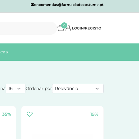
encomendas@farmaciadocostume.pt
0
LOGIN/REGISTO
cas
ina
Ordenar por
35%
19%