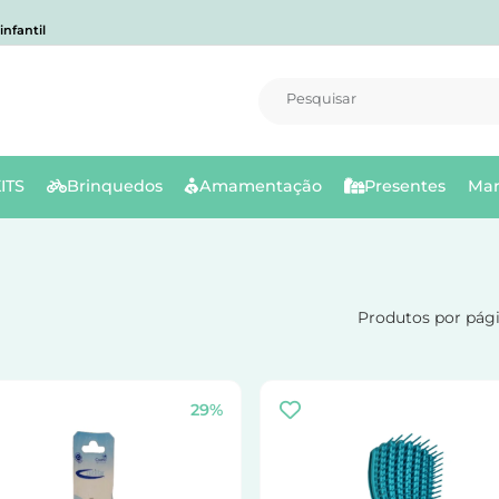
nfantil
Pesquisar
ITS
Brinquedos
Amamentação
Presentes
Mar
Produtos por pág
29%