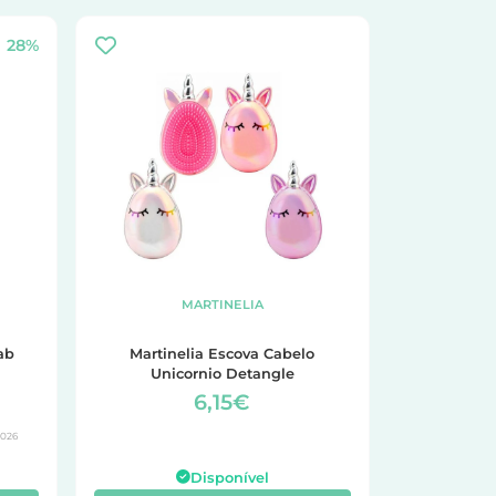
28%
MARTINELIA
ab
Martinelia Escova Cabelo
Unicornio Detangle
6,15€
2026
Disponível