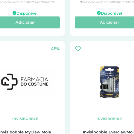
romoção válida de 01/02/2024 a 31/07/2026
*Promoção válida de 01/08/2026 a 31/08/
Disponível
Disponível
Adicionar
Adicionar
45%
INVISIBOBBLE
INVISIBOBBLE
Invisibobble MyClaw Mola
Invisibobble EverclawMo