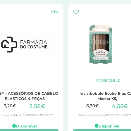
19%
INVISIBOBBLE
EY - ACESSÓRIOS DE CABELO
Invisibobble Ecotie Elas C
ELASTICOS 4 PEÇAS
Mocha X5,
2,58€
4,55€
3,20€
6,30€
omoção válida de 01/08/2026 a 31/08/2026
*Promoção válida de 01/08/2026 a 31/08/
Disponível
Disponível