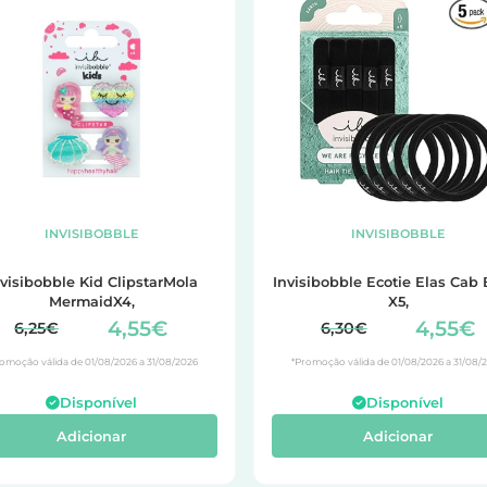
INVISIBOBBLE
INVISIBOBBLE
nvisibobble Kid ClipstarMola
Invisibobble Ecotie Elas Cab 
MermaidX4,
X5,
4,55€
4,55€
6,25€
6,30€
omoção válida de 01/08/2026 a 31/08/2026
*Promoção válida de 01/08/2026 a 31/08/
Disponível
Disponível
Adicionar
Adicionar