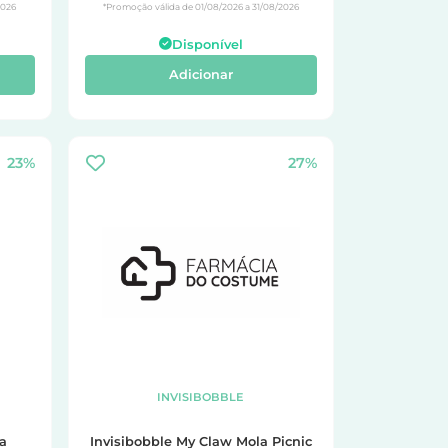
2026
*Promoção válida de 01/08/2026 a 31/08/2026
Disponível
Adicionar
23%
27%
INVISIBOBBLE
la
Invisibobble My Claw Mola Picnic