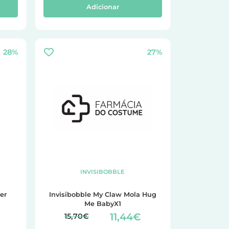
Adicionar
28%
27%
INVISIBOBBLE
er
Invisibobble My Claw Mola Hug
Me BabyX1
11,44€
15,70€