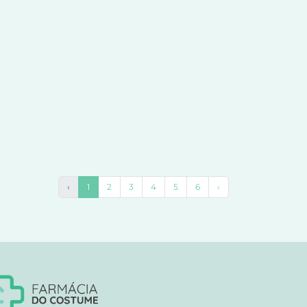
‹
1
2
3
4
5
6
›