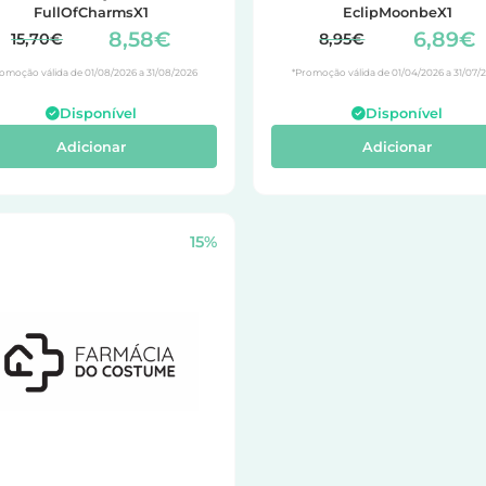
FullOfCharmsX1
EclipMoonbeX1
8,58€
6,89€
15,70€
8,95€
omoção válida de 01/08/2026 a 31/08/2026
*Promoção válida de 01/04/2026 a 31/07/
Disponível
Disponível
Adicionar
Adicionar
15%