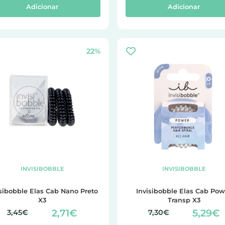
Adicionar
Adicionar
22%
INVISIBOBBLE
INVISIBOBBLE
isibobble Elas Cab Nano Preto
Invisibobble Elas Cab Pow
X3
Transp X3
2,71€
5,29€
3,45€
7,30€