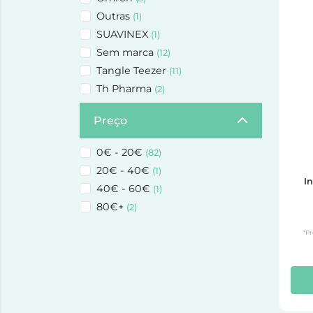
Outras
(1)
SUAVINEX
(1)
Sem marca
(12)
Tangle Teezer
(11)
Th Pharma
(2)
Preço
0€ - 20€
(82)
20€ - 40€
(1)
I
40€ - 60€
(1)
80€+
(2)
*Pr