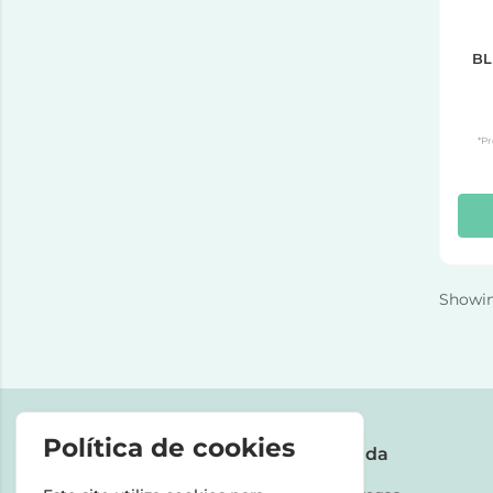
BL
*Pr
Showi
Política de cookies
A Farmácia
Ajuda