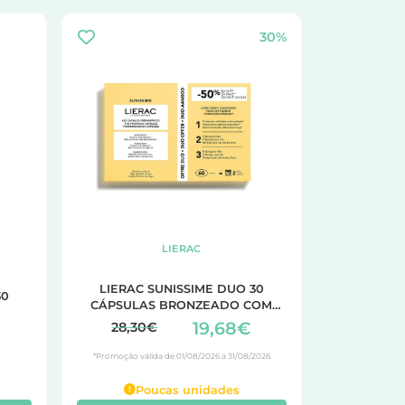
30%
LIERAC
LIERAC SUNISSIME DUO 30
30
CÁPSULAS BRONZEADO COM
DESCONTO DE 50% NA 2ª
19,68€
28,30€
EMBALAGEM
*Promoção válida de 01/08/2026 a 31/08/2026
Poucas unidades