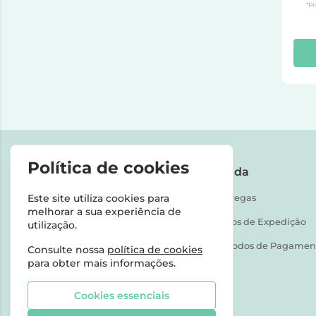
*Pr
Política de cookies
A Farmácia
Ajuda
Este site utiliza cookies para
Contactos
Entregas
melhorar a sua experiência de
Meios de Expedição
utilização.
Métodos de Pagamen
Consulte nossa
política de cookies
para obter mais informações.
Cookies essenciais