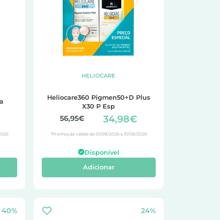
HELIOCARE
Heliocare360 Pigmen50+D Plus
 goma
X30 P Esp
34,98€
56,95€
2026
*Promoção válida de 01/08/2026 a 31/08/2026
Disponível
Adicionar
40%
24%