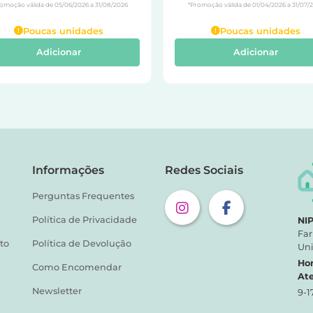
omoção válida de 05/06/2026 a 31/08/2026
*Promoção válida de 01/04/2026 a 31/07/
Poucas unidades
Poucas unidades
Adicionar
Adicionar
Informações
Redes Sociais
Perguntas Frequentes
Política de Privacidade
NIP
Far
to
Política de Devolução
Uni
Hor
Como Encomendar
At
Newsletter
9-1