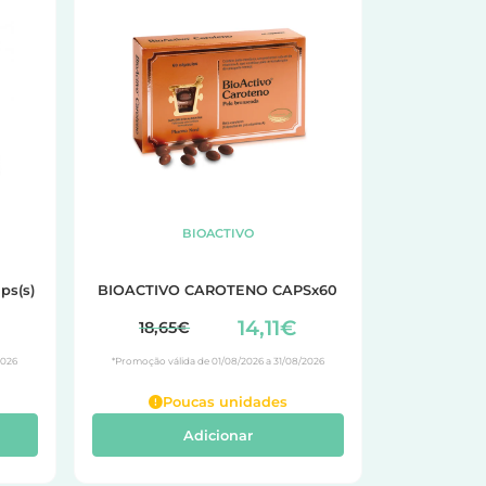
BIOACTIVO
ps(s)
BIOACTIVO CAROTENO CAPSx60
14,11€
18,65€
2026
*Promoção válida de 01/08/2026 a 31/08/2026
Poucas unidades
Adicionar