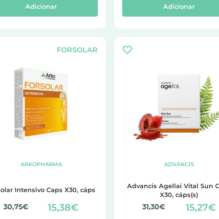
Adicionar
Adicionar
FORSOLAR
ARKOPHARMA
ADVANCIS
Advancis Agellai Vital Sun 
Forsolar Intensivo Caps X30, cáps
X30, cáps(s)
15,38€
15,27€
30,75€
31,30€