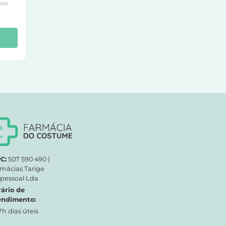
2026
C:
507 590 490 |
mácias Tarige
pessoal Lda
ário de
endimento:
7h dias úteis