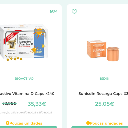
16%
BIOACTIVO
ISDIN
activo Vitamina D Caps x240
Sunisdin Recarga Caps X
35,33€
25,05€
42,05€
omoção válida de 01/08/2026 a 31/08/2026
Poucas unidades
Poucas unidades