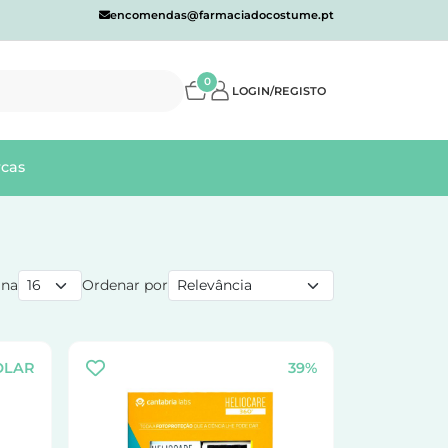
encomendas@farmaciadocostume.pt
0
LOGIN/REGISTO
cas
ina
Ordenar por
OLAR
39%